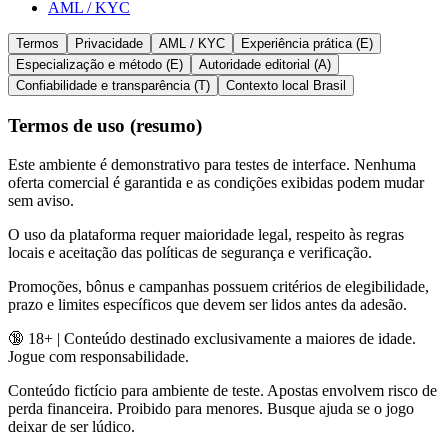
AML / KYC
Termos
Privacidade
AML / KYC
Experiência prática (E)
Especialização e método (E)
Autoridade editorial (A)
Confiabilidade e transparência (T)
Contexto local Brasil
Termos de uso (resumo)
Este ambiente é demonstrativo para testes de interface. Nenhuma
oferta comercial é garantida e as condições exibidas podem mudar
sem aviso.
O uso da plataforma requer maioridade legal, respeito às regras
locais e aceitação das políticas de segurança e verificação.
Promoções, bônus e campanhas possuem critérios de elegibilidade,
prazo e limites específicos que devem ser lidos antes da adesão.
🔞 18+ | Conteúdo destinado exclusivamente a maiores de idade.
Jogue com responsabilidade.
Conteúdo fictício para ambiente de teste. Apostas envolvem risco de
perda financeira. Proibido para menores. Busque ajuda se o jogo
deixar de ser lúdico.