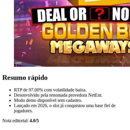
Resumo rápido
RTP de 97.00% com volatilidade baixa.
Desenvolvido pela renomada provedora NetEnt.
Modo demo disponível sem cadastro.
Lançado em 2026, o slot já conquistou uma base fiel de
jogadores.
Nota editorial:
4.0/5