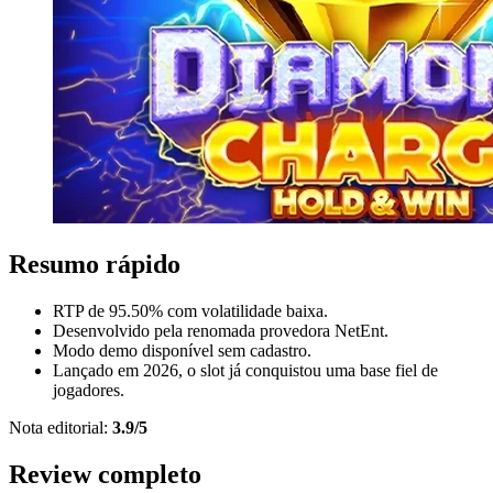
Resumo rápido
RTP de 95.50% com volatilidade baixa.
Desenvolvido pela renomada provedora NetEnt.
Modo demo disponível sem cadastro.
Lançado em 2026, o slot já conquistou uma base fiel de
jogadores.
Nota editorial:
3.9/5
Review completo