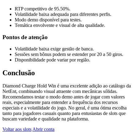
RTP competitivo de 95.50%.
Volatilidade baixa adequada para diferentes perfis.
Modo demo disponível para testes.
Temática envolvente e visual de alta qualidade.
Pontos de atenção
Volatilidade baixa exige gestão de banca.
Sessões sem bônus podem se estender por 20 a 50 giros.
Disponibilidade pode variar por região.
Conclusão
Diamond Charge Hold Win é uma excelente adição ao catálogo da
NetEnt, combinando visual atraente com mecânicas sólidas.
Recomendamos testar o modo demo antes de jogar com valores
reais, especialmente para entender a frequência dos recursos
especiais e a volatilidade do jogo. No geral, é uma ótima escolha
tanto para jogadores casuais quanto para entusiastas de slots que
buscam variedade e qualidade na plataforma.
Voltar aos slots
Abrir conta