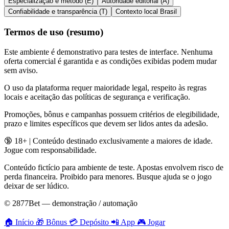
Especialização e método (E)
Autoridade editorial (A)
Confiabilidade e transparência (T)
Contexto local Brasil
Termos de uso (resumo)
Este ambiente é demonstrativo para testes de interface. Nenhuma
oferta comercial é garantida e as condições exibidas podem mudar
sem aviso.
O uso da plataforma requer maioridade legal, respeito às regras
locais e aceitação das políticas de segurança e verificação.
Promoções, bônus e campanhas possuem critérios de elegibilidade,
prazo e limites específicos que devem ser lidos antes da adesão.
🔞 18+ | Conteúdo destinado exclusivamente a maiores de idade.
Jogue com responsabilidade.
Conteúdo fictício para ambiente de teste. Apostas envolvem risco de
perda financeira. Proibido para menores. Busque ajuda se o jogo
deixar de ser lúdico.
© 2877Bet — demonstração / automação
🏠
Início
🎁
Bônus
💳
Depósito
📲
App
🎮
Jogar