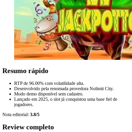
Resumo rápido
RTP de 96.00% com volatilidade alta.
Desenvolvido pela renomada provedora Nolimit City.
Modo demo disponível sem cadastro.
Lançado em 2025, o slot já conquistou uma base fiel de
jogadores.
Nota editorial:
3.8/5
Review completo