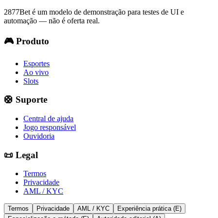
2877Bet é um modelo de demonstração para testes de UI e
automação — não é oferta real.
🎮
Produto
Esportes
Ao vivo
Slots
🛟
Suporte
Central de ajuda
Jogo responsável
Ouvidoria
📜
Legal
Termos
Privacidade
AML / KYC
Termos
Privacidade
AML / KYC
Experiência prática (E)