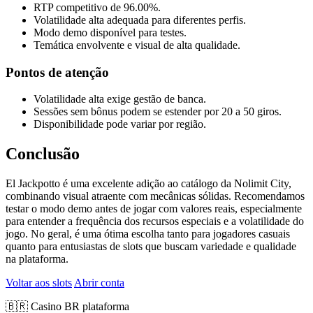
RTP competitivo de 96.00%.
Volatilidade alta adequada para diferentes perfis.
Modo demo disponível para testes.
Temática envolvente e visual de alta qualidade.
Pontos de atenção
Volatilidade alta exige gestão de banca.
Sessões sem bônus podem se estender por 20 a 50 giros.
Disponibilidade pode variar por região.
Conclusão
El Jackpotto é uma excelente adição ao catálogo da Nolimit City,
combinando visual atraente com mecânicas sólidas. Recomendamos
testar o modo demo antes de jogar com valores reais, especialmente
para entender a frequência dos recursos especiais e a volatilidade do
jogo. No geral, é uma ótima escolha tanto para jogadores casuais
quanto para entusiastas de slots que buscam variedade e qualidade
na plataforma.
Voltar aos slots
Abrir conta
🇧🇷 Casino BR plataforma