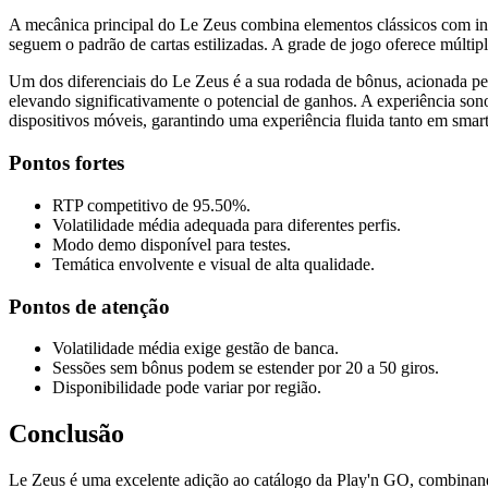
A mecânica principal do Le Zeus combina elementos clássicos com ino
seguem o padrão de cartas estilizadas. A grade de jogo oferece múltip
Um dos diferenciais do Le Zeus é a sua rodada de bônus, acionada pe
elevando significativamente o potencial de ganhos. A experiência son
dispositivos móveis, garantindo uma experiência fluida tanto em smar
Pontos fortes
RTP competitivo de 95.50%.
Volatilidade média adequada para diferentes perfis.
Modo demo disponível para testes.
Temática envolvente e visual de alta qualidade.
Pontos de atenção
Volatilidade média exige gestão de banca.
Sessões sem bônus podem se estender por 20 a 50 giros.
Disponibilidade pode variar por região.
Conclusão
Le Zeus é uma excelente adição ao catálogo da Play'n GO, combinand