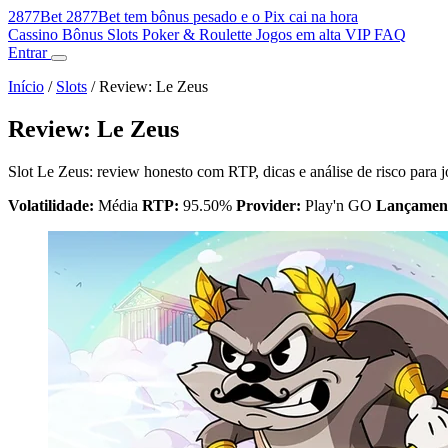
2877Bet
2877Bet tem bônus pesado e o Pix cai na hora
Cassino
Bônus
Slots
Poker & Roulette
Jogos em alta
VIP
FAQ
Entrar
Início
/
Slots
/
Review: Le Zeus
Review: Le Zeus
Slot Le Zeus: review honesto com RTP, dicas e análise de risco para j
Volatilidade:
Média
RTP:
95.50%
Provider:
Play'n GO
Lançamen