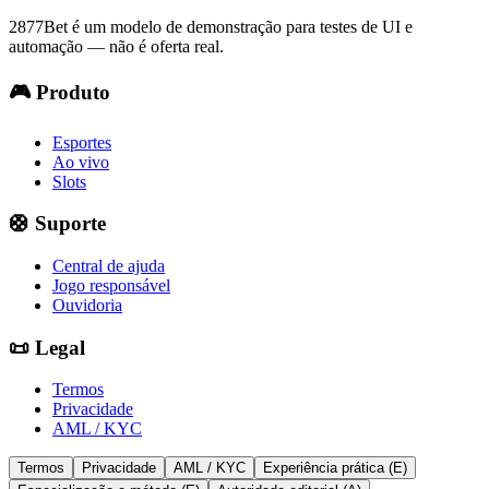
2877Bet é um modelo de demonstração para testes de UI e
automação — não é oferta real.
🎮
Produto
Esportes
Ao vivo
Slots
🛟
Suporte
Central de ajuda
Jogo responsável
Ouvidoria
📜
Legal
Termos
Privacidade
AML / KYC
Termos
Privacidade
AML / KYC
Experiência prática (E)