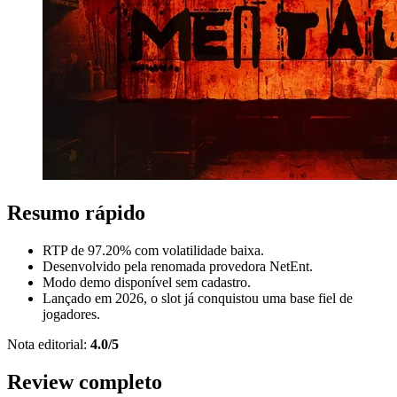
Resumo rápido
RTP de 97.20% com volatilidade baixa.
Desenvolvido pela renomada provedora NetEnt.
Modo demo disponível sem cadastro.
Lançado em 2026, o slot já conquistou uma base fiel de
jogadores.
Nota editorial:
4.0/5
Review completo