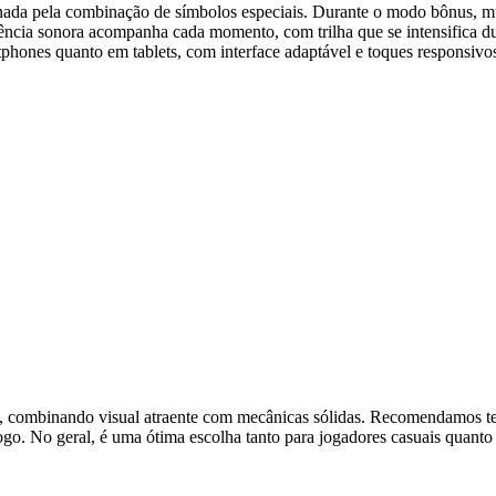
ada pela combinação de símbolos especiais. Durante o modo bônus, mult
ência sonora acompanha cada momento, com trilha que se intensifica dur
tphones quanto em tablets, com interface adaptável e toques responsivo
, combinando visual atraente com mecânicas sólidas. Recomendamos tes
 jogo. No geral, é uma ótima escolha tanto para jogadores casuais quanto