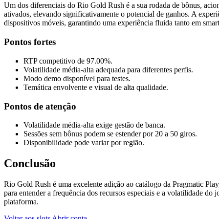
Um dos diferenciais do Rio Gold Rush é a sua rodada de bônus, acion
ativados, elevando significativamente o potencial de ganhos. A experi
dispositivos móveis, garantindo uma experiência fluida tanto em smar
Pontos fortes
RTP competitivo de 97.00%.
Volatilidade média-alta adequada para diferentes perfis.
Modo demo disponível para testes.
Temática envolvente e visual de alta qualidade.
Pontos de atenção
Volatilidade média-alta exige gestão de banca.
Sessões sem bônus podem se estender por 20 a 50 giros.
Disponibilidade pode variar por região.
Conclusão
Rio Gold Rush é uma excelente adição ao catálogo da Pragmatic Play
para entender a frequência dos recursos especiais e a volatilidade do
plataforma.
Voltar aos slots
Abrir conta