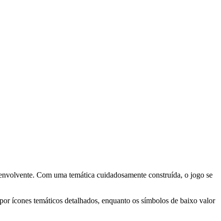
 envolvente. Com uma temática cuidadosamente construída, o jogo se
or ícones temáticos detalhados, enquanto os símbolos de baixo valor