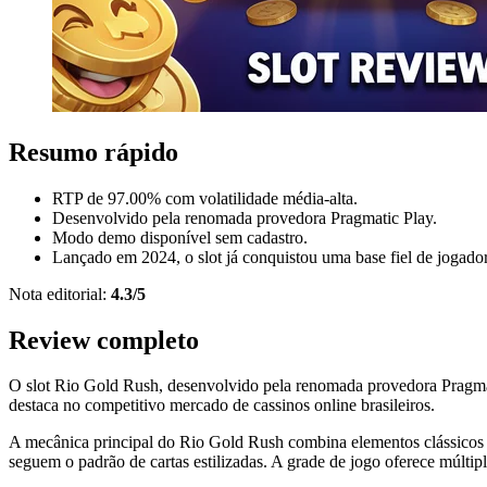
Resumo rápido
RTP de 97.00% com volatilidade média-alta.
Desenvolvido pela renomada provedora Pragmatic Play.
Modo demo disponível sem cadastro.
Lançado em 2024, o slot já conquistou uma base fiel de jogador
Nota editorial:
4.3/5
Review completo
O slot Rio Gold Rush, desenvolvido pela renomada provedora Pragmati
destaca no competitivo mercado de cassinos online brasileiros.
A mecânica principal do Rio Gold Rush combina elementos clássicos c
seguem o padrão de cartas estilizadas. A grade de jogo oferece múltip