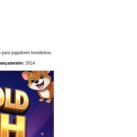
para jogadores brasileiros.
ançamento:
2024